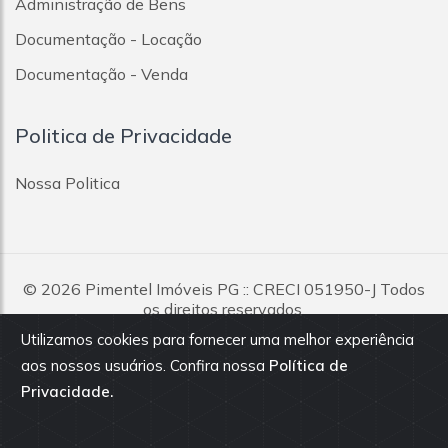
Administração de Bens
Documentação - Locação
Documentação - Venda
Politica de Privacidade
Nossa Politica
© 2026
Pimentel Imóveis PG
:: CRECI 051950-J Todos
os direitos reservados.
Utilizamos cookies para fornecer uma melhor experiência
Todas as informações e valores exibidos neste portal são
aos nossos usuários. Confira nossa
Política de
fornecidos pelos proprietários dos imóveis, podendo sofrer
Privacidade.
alterações sem aviso prévio. Antes da proposta, consulte nossos
corretores.