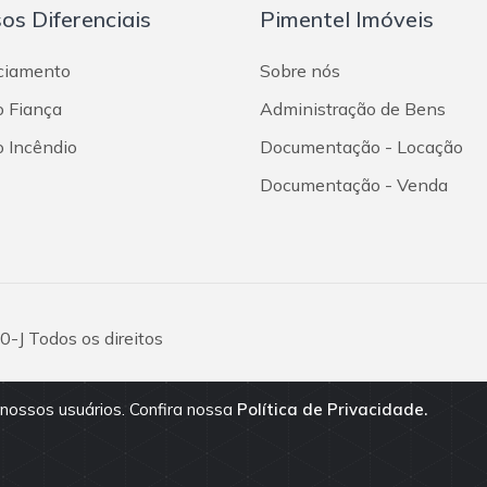
os Diferenciais
Pimentel Imóveis
ciamento
Sobre nós
o Fiança
Administração de Bens
o Incêndio
Documentação - Locação
Documentação - Venda
-J Todos os direitos
 nossos usuários. Confira nossa
Política de Privacidade.
são fornecidos pelos proprietários
vio. Antes da proposta, consulte