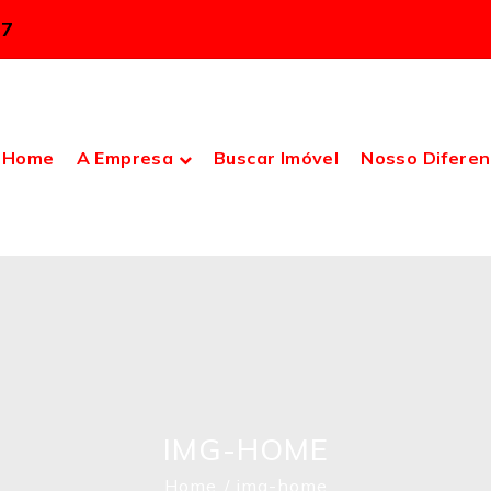
37
Home
A Empresa
Buscar Imóvel
Nosso Diferen
IMG-HOME
Home
img-home