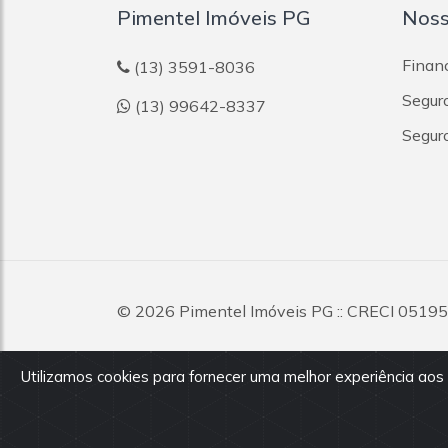
Pimentel Imóveis PG
Noss
Finan
(13) 3591-8036
Segur
(13) 99642-8337
Segur
© 2026
Pimentel Imóveis PG
:: CRECI 051950
reservados.
Utilizamos cookies para fornecer uma melhor experiência aos
Todas as informações e valores exibidos neste portal 
dos imóveis, podendo sofrer alterações sem aviso pré
nossos corretores.