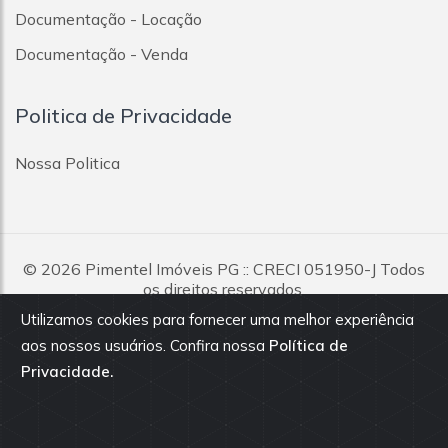
Documentação - Locação
Documentação - Venda
Politica de Privacidade
Nossa Politica
© 2026
Pimentel Imóveis PG
:: CRECI 051950-J Todos
os direitos reservados.
Utilizamos cookies para fornecer uma melhor experiência
Todas as informações e valores exibidos neste portal são
aos nossos usuários. Confira nossa
Política de
fornecidos pelos proprietários dos imóveis, podendo sofrer
Privacidade.
alterações sem aviso prévio. Antes da proposta, consulte nossos
corretores.