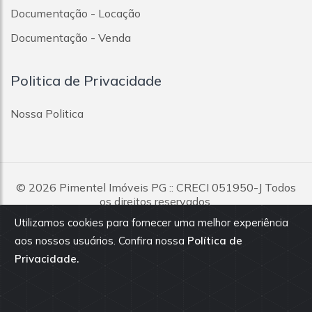
Documentação - Locação
Documentação - Venda
Politica de Privacidade
Nossa Politica
© 2026
Pimentel Imóveis PG
:: CRECI 051950-J Todos
os direitos reservados.
Utilizamos cookies para fornecer uma melhor experiência
Todas as informações e valores exibidos neste portal são
aos nossos usuários. Confira nossa
Política de
fornecidos pelos proprietários dos imóveis, podendo sofrer
Privacidade.
alterações sem aviso prévio. Antes da proposta, consulte nossos
corretores.