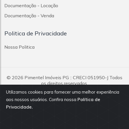
Documentação - Locação
Documentação - Venda
Politica de Privacidade
Nossa Politica
© 2026
Pimentel Imóveis PG
:: CRECI 051950-J Todos
os direitos reservados.
Utilizamos cookies para fornecer uma melhor experiência
Todas as informações e valores exibidos neste portal são
aos nossos usuários. Confira nossa
Política de
fornecidos pelos proprietários dos imóveis, podendo sofrer
Privacidade.
alterações sem aviso prévio. Antes da proposta, consulte nossos
corretores.