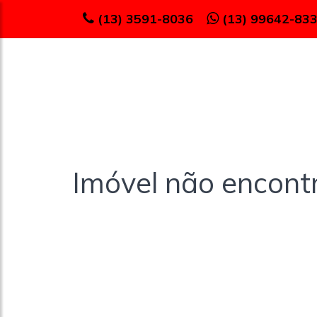
(13) 3591-8036
(13) 99642-83
Imóvel não encont